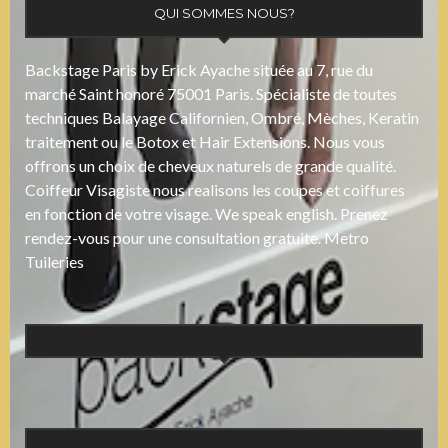
QUI SOMMES NOUS?
Backstage Paris by Erick Ayache située au 7, rue du
marché Saint honoré 75001 Paris. Spécialiste de toutes
techniques Balayage Californien, Ombré, Mèches, Keratin
traitement ou le Botox et Hair Extensions. Nous vous
offrons un choix de cheveux naturels de grande qualité.
Coiffeur Visagiste nous realisons les coupes et coiffures
en fonction de votre visage. We speak english. Prenez
rendez-vous pour une consultation gratuite. Metro
Tuileries