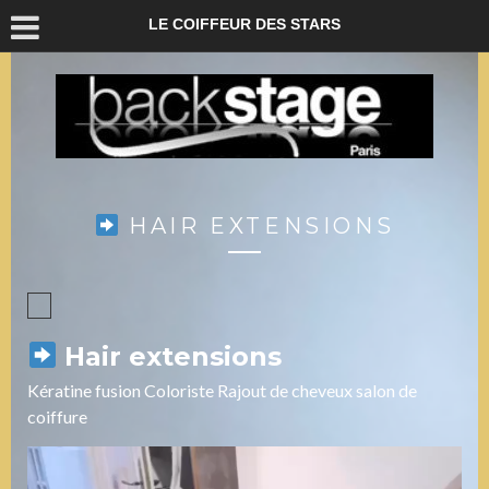
LE COIFFEUR DES STARS
HAIR EXTENSIONS
Hair extensions
Kératine fusion Coloriste Rajout de cheveux salon de
coiffure