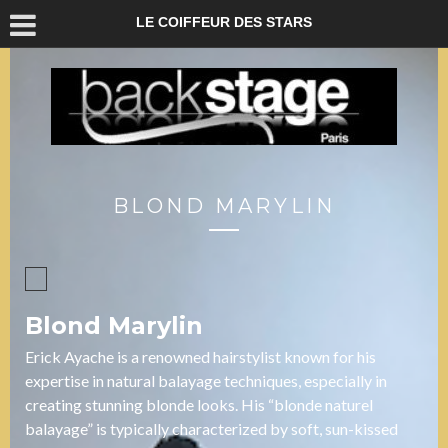
LE COIFFEUR DES STARS
BLOND MARYLIN
Blond Marylin
Erick Ayache is a renowned hairstylist known for his
expertise in natural balayage techniques, especially in
creating stunning blonde looks. His “blonde naturel
balayage” is typically characterized by soft, sun-kissed