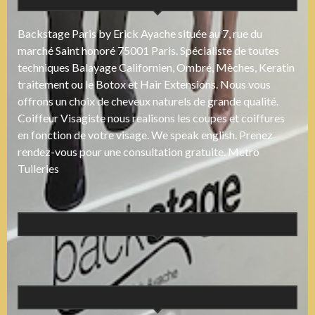
Backstage Paris by Erick Ayache située au 7, rue du
marché Saint honoré 75001 Paris. Spécialiste de toutes
techniques Balayage Californien, Ombré, Mèches, Keratin
traitement ou le Botox et Hair Extensions. Nous vous
offrons un choix de cheveux naturels de grande qualité.
Coiffeur Visagiste nous realisons les coupes et coiffures
en fonction de votre visage. We speak english. Prenez
rendez-vous pour une consultation gratuite. Metro
Tuileries