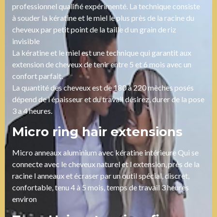
professionnel qualifié expérimenté. La technique consiste
à souder la kératine et le miel le plus près de la racine du
cheveux par petit point de la taille d un grain de riz
invisible
La kératine et le miel est une technique qui garantit aux
extension de cheveux de tenir entre 5 et 6 mois avec un
confort parfait.
La quantité des cheveux est de 180 à 220 mèches posés
dépend de l épaisseur et du travail désirez, durer de la pose
3 a 4 heures.
Micro ring hair extensions
Micro anneaux aluminium avec kératine intérieure Qui se
connecte avec le cheveux naturel et l extension, près de la
racine l anneaux et écraser par un outil spécial, discret,
confortable, tenu 4 à 5 mois, temps de travail 3 heures
environ