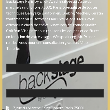
Backstage Paris by Erick Ayache située au 7, rue du
marché Saint honoré 75001 Paris. Spécialiste de toutes
techniques Balayage Californien, Ombré, Mèches, Keratin
traitement ou le Botox et Hair Extensions. Nous vous
offrons un choix de cheveux naturels de grande qualité.
Coiffeur Visagiste nous realisons les coupes et coiffures
en fonction de votre visage. We speak english. Prenez
rendez-vous pour une consultation gratuite. Metro
Tuileries
7, rue du Marché Saint Honoré Paris 75001