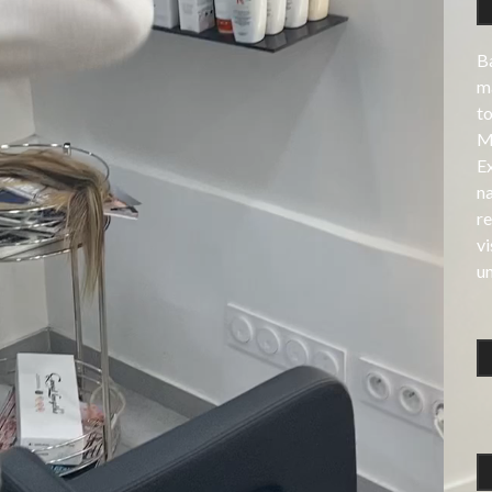
Ba
ma
t
Mè
E
na
re
v
un