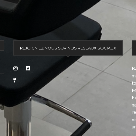
REJOIGNIEZ NOUS SUR NOS RESEAUX SOCIAUX
Ba
ma
t
Mè
E
na
re
v
un