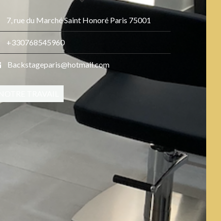
7, rue du Marché Saint Honoré Paris 75001
+330768545960
Backstageparis@hotmail.com
NOTRE TRAVAIL