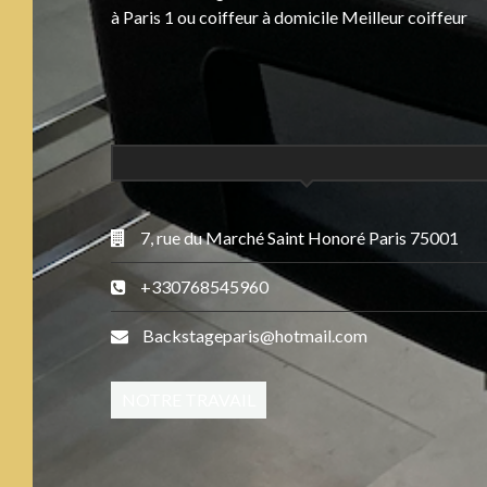
à Paris 1 ou coiffeur à domicile Meilleur coiffeur
7, rue du Marché Saint Honoré Paris 75001
+330768545960
Backstageparis@hotmail.com
NOTRE TRAVAIL