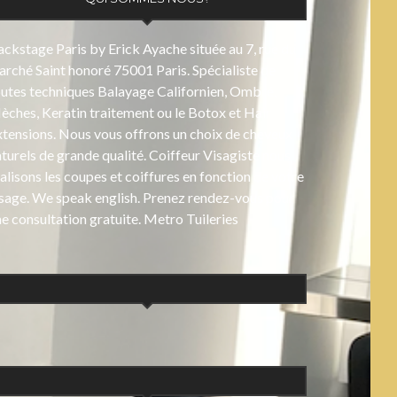
ckstage Paris by Erick Ayache située au 7, rue du
rché Saint honoré 75001 Paris. Spécialiste de
outes techniques Balayage Californien, Ombré,
ches, Keratin traitement ou le Botox et Hair
xtensions. Nous vous offrons un choix de cheveux
turels de grande qualité. Coiffeur Visagiste nous
alisons les coupes et coiffures en fonction de votre
isage. We speak english. Prenez rendez-vous pour
e consultation gratuite. Metro Tuileries