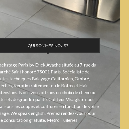
QUI SOMMES NOUS?
ckstage Paris by Erick Ayache située au 7, rue du
rché Saint honoré 75001 Paris. Spécialiste de
outes techniques Balayage Californien, Ombré,
ches, Keratin traitement ou le Botox et Hair
xtensions. Nous vous offrons un choix de cheveux
turels de grande qualité. Coiffeur Visagiste nous
alisons les coupes et coiffures en fonction de votre
isage. We speak english. Prenez rendez-vous pour
e consultation gratuite. Metro Tuileries