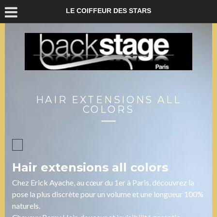
LE COIFFEUR DES STARS
HAIR EXTENSIONS ALL
COLORS
Hair extensions all colors
Chez Erick Ayache, au cœur du 1er à Paris, découvrez la
pose la plus discrète pour un volume et une longueur 100%
naturels.