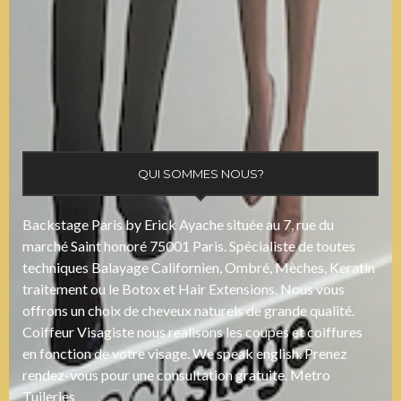
QUI SOMMES NOUS?
Backstage Paris by Erick Ayache située au 7, rue du
marché Saint honoré 75001 Paris. Spécialiste de toutes
techniques Balayage Californien, Ombré, Mèches, Keratin
traitement ou le Botox et Hair Extensions. Nous vous
offrons un choix de cheveux naturels de grande qualité.
Coiffeur Visagiste nous realisons les coupes et coiffures
en fonction de votre visage. We speak english. Prenez
rendez-vous pour une consultation gratuite. Metro
Tuileries