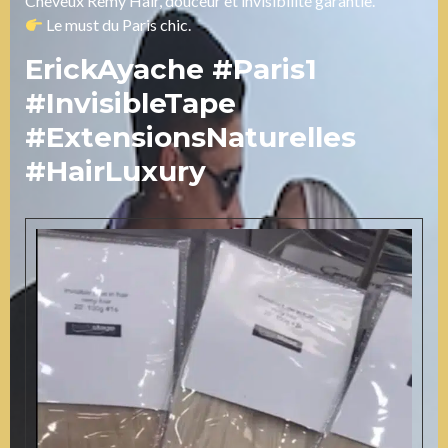
Cheveux Remy Hair, douceur et invisibilité garantie.
Le must du Paris chic.
ErickAyache #Paris1
#InvisibleTape
#ExtensionsNaturelles
#HairLuxury