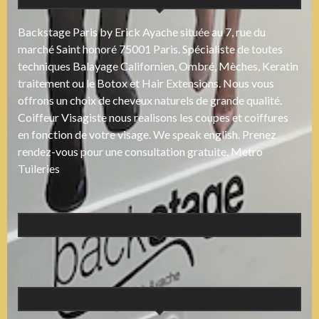
Backstage Paris by Erick Ayache située au 7, rue du
marché Saint honoré 75001 Paris. Spécialiste de toutes
techniques Balayage Californien, Ombré, Mèches, Keratin
traitement ou le Botox et Hair Extensions. Nous vous
offrons un choix de cheveux naturels de grande qualité.
Coiffeur Visagiste nous realisons les coupes et coiffures
en fonction de votre visage. We speak english. Prenez
rendez-vous pour une consultation gratuite. Metro
Tuileries