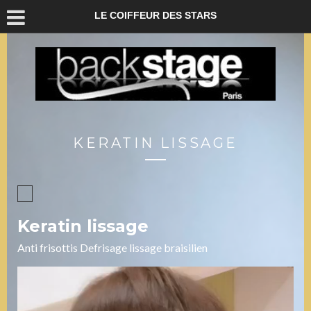
LE COIFFEUR DES STARS
KERATIN LISSAGE
Keratin lissage
Anti frisottis Defrisage lissage braisilien