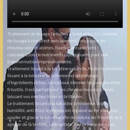
Traitement de lissage brésilien à la kératine. Ce système
de lissage à chaud est spécialement conçu pour les
cheveux secs et abîmés, fournissant une forte
concentration de nutriments rajeunissants pour une
transformation impressionnante.
Traitement lissant à la kératine naturelle, Notre traitement
lissant à la kératine brésilienne est un mélange
d’ingrédients riches, conçu pour éliminer les boucles et les
frisottis. Il est parfait pour les cheveux moyens à épais,
laissant vos mèches lisses et brillantes.
Le traitement lissant à la kératine brésilienne. Anti
humidité, anti frizz, le cheveu est repassé au fer plat pour
souder et glacer la kératine afin de réduire les frisottis et à
ajouter de la texture, sans sulfate, il ne privera donc pas