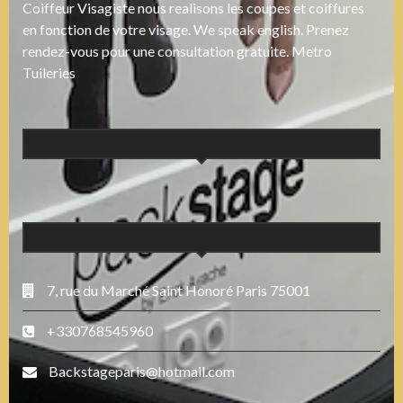
Coiffeur Visagiste nous realisons les coupes et coiffures
en fonction de votre visage. We speak english. Prenez
rendez-vous pour une consultation gratuite. Metro
Tuileries
7, rue du Marché Saint Honoré Paris 75001
+330768545960
Backstageparis@hotmail.com