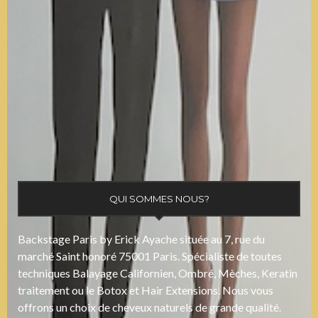
QUI SOMMES NOUS?
Backstage Paris by Erick Ayache située au 7, rue du
marché Saint honoré 75001 Paris. Spécialiste de toutes
techniques Balayage Californien, Ombré, Mèches, Keratin
traitement ou le Botox et Hair Extensions. Nous vous
offrons un choix de cheveux naturels de grande qualité.