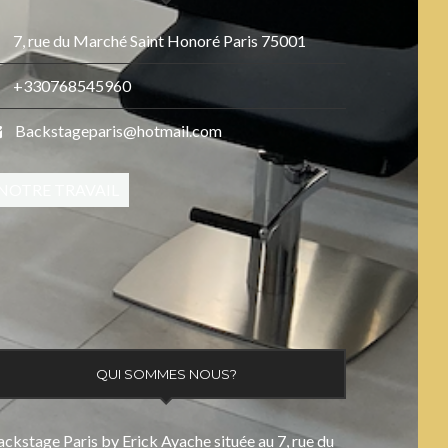
7, rue du Marché Saint Honoré Paris 75001
+330768545960
Backstageparis@hotmail.com
NOTRE TRAVAIL
QUI SOMMES NOUS?
ckstage Paris by Erick Ayache située au 7, rue du