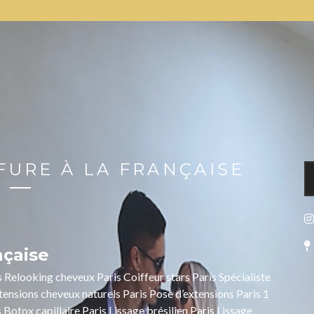
FFURE À LA FRANÇAISE
nçaise
s Relooking cheveux Paris Coiffeur stars Paris Spécialiste
tensions cheveux naturels Paris Pose d’extensions Paris 1
s Botox capillaire Paris Lissage brésilien Paris Lissage