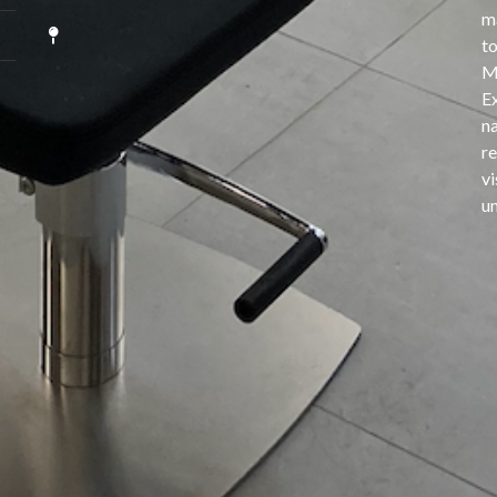
ma
t
Mè
E
na
re
v
un