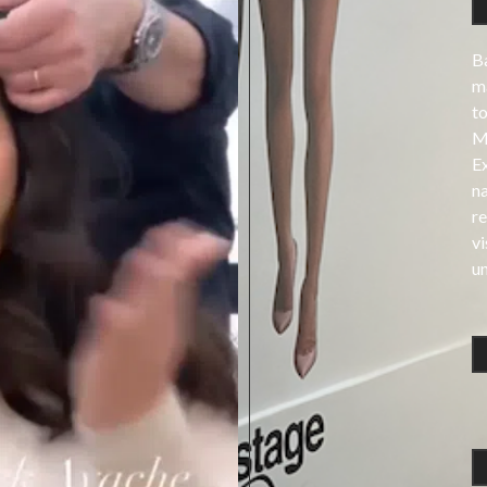
Ba
ma
t
Mè
E
na
re
v
un