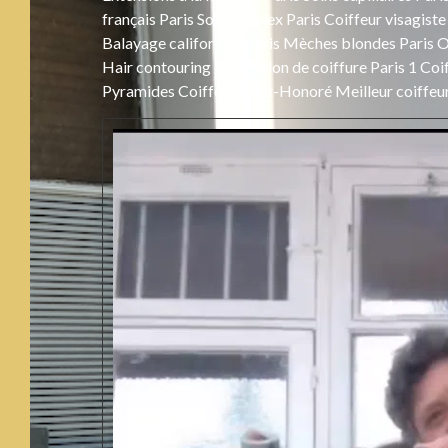
français Paris Soin Olaplex Paris Coiffeur visagist
Balayage californien Paris Mèches blondes Paris Om
Hair contouring Paris Salon de coiffure Paris 1 Coi
Pyramides Coiffeur Saint-Honoré Meilleur coiffeur