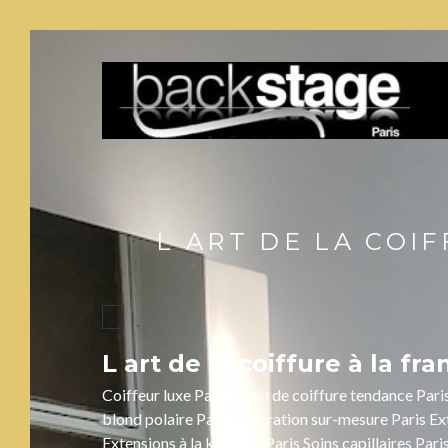
L ART DE LA COI
L art de la coiffure à la fra
Coiffeur luxe Paris Salon de coiffure tendance Pari
blond polaire Paris Coloration sur-mesure Paris Ex
Extensions à la kératine Paris Soins capillaires Pari