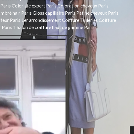
e Paris Coloriste expert Paris Coloration cheveux Paris
bré hair Paris Gloss capillaire Paris Patine cheveux Paris
ffeur Paris 1er arrondissement Coiffure Tuileries Coiffure
 Paris 1 Salon de coiffure haut de gamme Paris