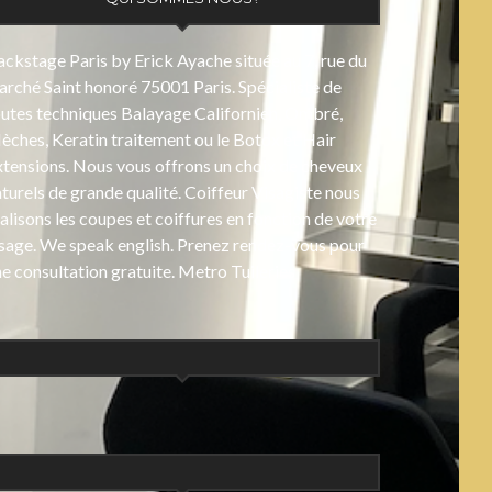
ckstage Paris by Erick Ayache située au 7, rue du
rché Saint honoré 75001 Paris. Spécialiste de
outes techniques Balayage Californien, Ombré,
ches, Keratin traitement ou le Botox et Hair
xtensions. Nous vous offrons un choix de cheveux
turels de grande qualité. Coiffeur Visagiste nous
alisons les coupes et coiffures en fonction de votre
isage. We speak english. Prenez rendez-vous pour
e consultation gratuite. Metro Tuileries