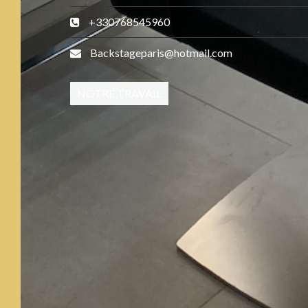
+330768545960
Backstageparis@hotmail.com
NOTRE TRAVAIL