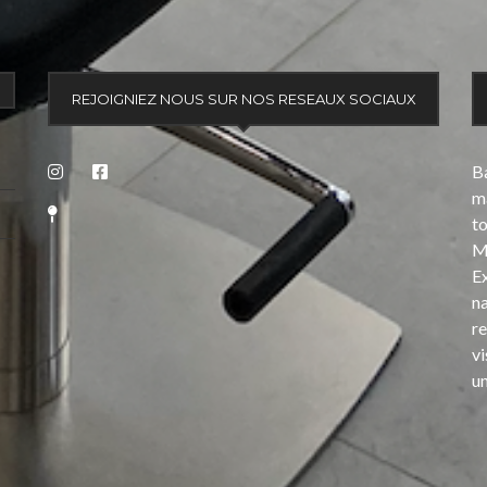
REJOIGNIEZ NOUS SUR NOS RESEAUX SOCIAUX
Ba
ma
t
Mè
E
na
re
v
un