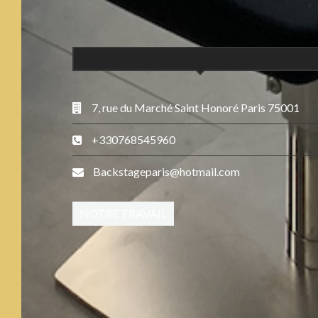
7, rue du Marché Saint Honoré Paris 75001
+330768545960
Backstageparis@hotmail.com
NOTRE TRAVAIL