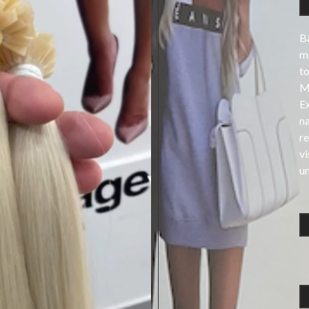
Ba
ma
t
Mè
E
na
re
v
un