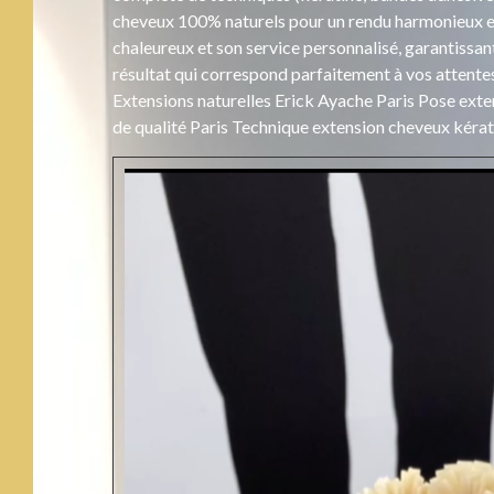
cheveux 100% naturels pour un rendu harmonieux et
chaleureux et son service personnalisé, garantissan
résultat qui correspond parfaitement à vos attente
Extensions naturelles Erick Ayache Paris Pose exte
de qualité Paris Technique extension cheveux kérat