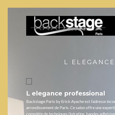
L ELEGANCE
L elegance professional
Backstage Paris by Erick Ayache est l’adresse inco
arrondissement de Paris. Ce salon offre une expert
complète de techniques (kératine, bandes adhésives, e