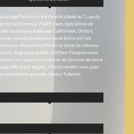
ckstage Paris by Erick Ayache située au 7, rue du
rché Saint honoré 75001 Paris. Spécialiste de
outes techniques Balayage Californien, Ombré,
ches, Keratin traitement ou le Botox et Hair
xtensions. Nous vous offrons un choix de cheveux
turels de grande qualité. Coiffeur Visagiste nous
alisons les coupes et coiffures en fonction de votre
isage. We speak english. Prenez rendez-vous pour
e consultation gratuite. Metro Tuileries