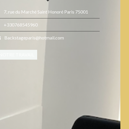
7, rue du Marché Saint Honoré Paris 75001
+330768545960
Backstageparis@hotmail.com
NOTRE TRAVAIL