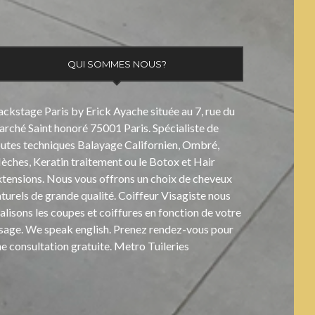
QUI SOMMES NOUS?
ckstage Paris by Erick Ayache située au 7, rue du
rché Saint honoré 75001 Paris. Spécialiste de
outes techniques Balayage Californien, Ombré,
ches, Keratin traitement ou le Botox et Hair
xtensions. Nous vous offrons un choix de cheveux
turels de grande qualité. Coiffeur Visagiste nous
alisons les coupes et coiffures en fonction de votre
isage. We speak english. Prenez rendez-vous pour
e consultation gratuite. Metro Tuileries