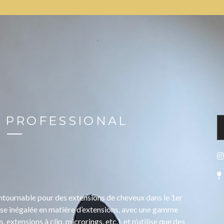
 PROFESSIONAL
ntournable pour des extensions de cheveux dans le 1er
ise inégalée en matière d’extensions, avec une gamme
xtensions à clip, microrings, etc.), et n’utilise que des