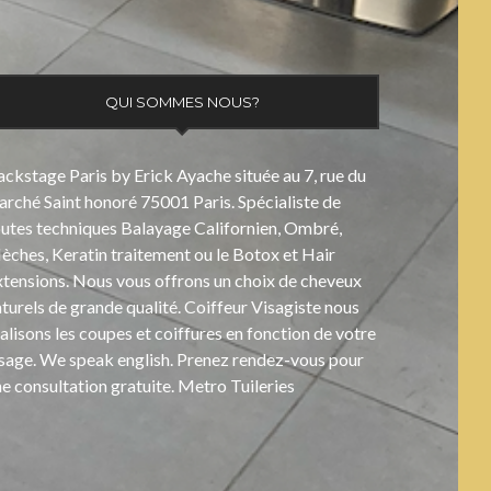
QUI SOMMES NOUS?
ckstage Paris by Erick Ayache située au 7, rue du
rché Saint honoré 75001 Paris. Spécialiste de
outes techniques Balayage Californien, Ombré,
ches, Keratin traitement ou le Botox et Hair
xtensions. Nous vous offrons un choix de cheveux
turels de grande qualité. Coiffeur Visagiste nous
alisons les coupes et coiffures en fonction de votre
isage. We speak english. Prenez rendez-vous pour
e consultation gratuite. Metro Tuileries