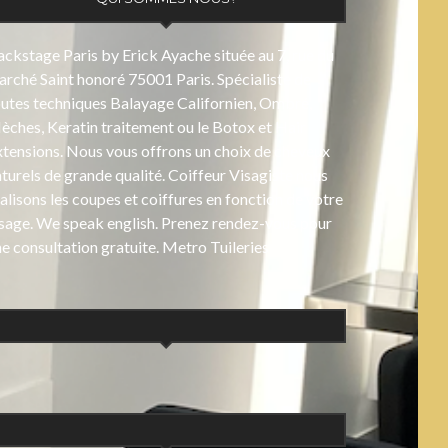
ckstage Paris by Erick Ayache située au 7, rue du
rché Saint honoré 75001 Paris. Spécialiste de
outes techniques Balayage Californien, Ombré,
ches, Keratin traitement ou le Botox et Hair
xtensions. Nous vous offrons un choix de cheveux
turels de grande qualité. Coiffeur Visagiste nous
alisons les coupes et coiffures en fonction de votre
isage. We speak english. Prenez rendez-vous pour
e consultation gratuite. Metro Tuileries