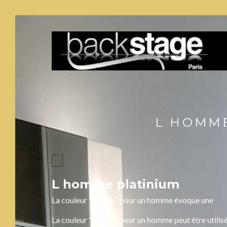
L HOMME
L homme platinium
La couleur “platine” pour un homme évoque une
La couleur “platine” pour un homme peut être utilisé