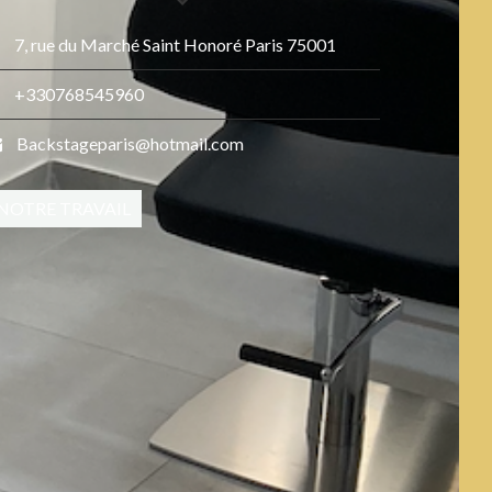
7, rue du Marché Saint Honoré Paris 75001
+330768545960
Backstageparis@hotmail.com
NOTRE TRAVAIL