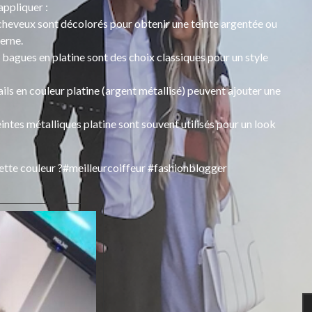
appliquer :
 cheveux sont décolorés pour obtenir une teinte argentée ou
erne.
 bagues en platine sont des choix classiques pour un style
ls en couleur platine (argent métallisé) peuvent ajouter une
ntes métalliques platine sont souvent utilisés pour un look
cette couleur ?#meilleurcoiffeur #fashionblogger