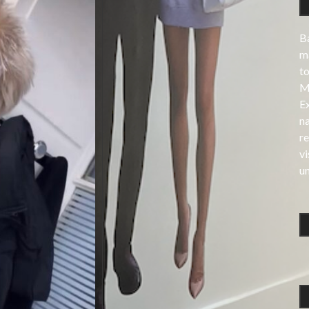
Ba
ma
t
Mè
E
na
re
v
un