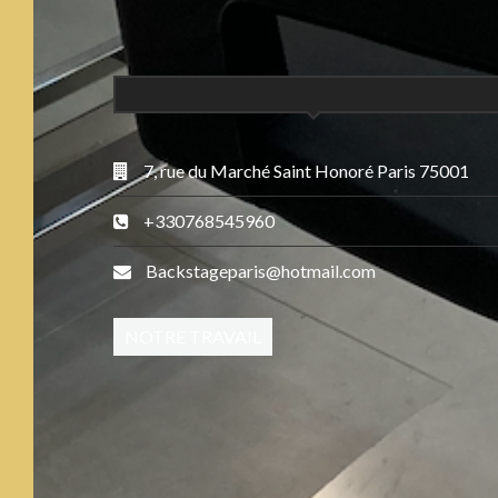
7, rue du Marché Saint Honoré Paris 75001
+330768545960
Backstageparis@hotmail.com
NOTRE TRAVAIL