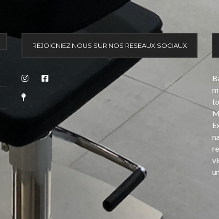
REJOIGNIEZ NOUS SUR NOS RESEAUX SOCIAUX
Ba
ma
t
Mè
E
na
re
v
un