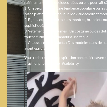
raffinement. Voici quelques idées où elle pourrait s’
1. Cheveux platine : Une tendance populaire où les
blanc platine, idéale pour un look audacieux et mod
2. Bijoux ou accessoires : Les montres, bracelets ou
sophistiqué.
3. Vêtements ou costumes : Un costume ou des détai
touche futuriste ou glamour à une tenue.
4. Chaussures ou baskets : Des modèles dans des tei
avant-gardiste.
Vous recherchez une inspiration particulière avec 
#fashionphotographer #celebrity