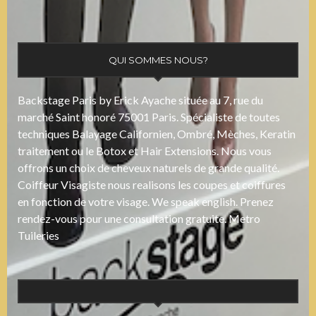
QUI SOMMES NOUS?
Backstage Paris by Erick Ayache située au 7, rue du
marché Saint honoré 75001 Paris. Spécialiste de toutes
techniques Balayage Californien, Ombré, Mèches, Keratin
traitement ou le Botox et Hair Extensions. Nous vous
offrons un choix de cheveux naturels de grande qualité.
Coiffeur Visagiste nous realisons les coupes et coiffures
en fonction de votre visage. We speak english. Prenez
rendez-vous pour une consultation gratuite. Metro
Tuileries