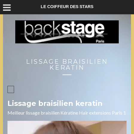
LE COIFFEUR DES STARS
LISSAGE BRAISILIEN
KERATIN
Lissage braisilien keratin
Meilleur lissage braisilien Kératine Hair extensions Paris 1