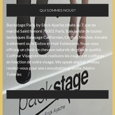
QUI SOMMES NOUS?
Backstage Paris by Erick Ayache située au 7, rue du
marché Saint honoré 75001 Paris. Spécialiste de toutes
techniques Balayage Californien, Ombré, Mèches, Keratin
traitement ou le Botox et Hair Extensions. Nous vous
offrons un choix de cheveux naturels de grande qualité.
Coiffeur Visagiste nous realisons les coupes et coiffures
en fonction de votre visage. We speak english. Prenez
rendez-vous pour une consultation gratuite. Metro
Tuileries