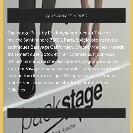
QUI SOMMES NOUS?
Backstage Paris by Erick Ayache située au 7, rue du
marché Saint honoré 75001 Paris. Spécialiste de toutes
techniques Balayage Californien, Ombré, Mèches, Keratin
traitement ou le Botox et Hair Extensions. Nous vous
offrons un choix de cheveux naturels de grande qualité.
Coiffeur Visagiste nous realisons les coupes et coiffures
en fonction de votre visage. We speak english. Prenez
rendez-vous pour une consultation gratuite. Metro
Tuileries